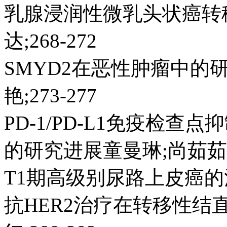
乳腺浸润性微乳头状癌转
达;268-272
SMYD2在恶性肿瘤中的研
艳;273-277
PD-1/PD-L1免疫检
的研究进展童曼琳;尚茹茹;刘
T1期高级别尿路上皮癌的治疗
抗HER2治疗在转移性结