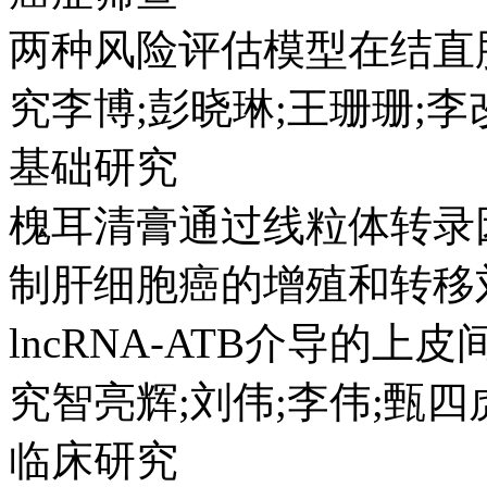
两种风险评估模型在结直
究李博;彭晓琳;王珊珊;李改瑞
基础研究
槐耳清膏通过线粒体转录因
制肝细胞癌的增殖和转移刘嘉
lncRNA-ATB介导的
究智亮辉;刘伟;李伟;甄四虎;
临床研究