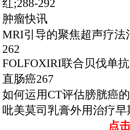
红;288-292
肿瘤快讯
MRI引导的聚焦超声疗
262
FOLFOXIRI联合贝伐
直肠癌267
如何运用CT评估膀胱癌的
吡美莫司乳膏外用治疗早期
点