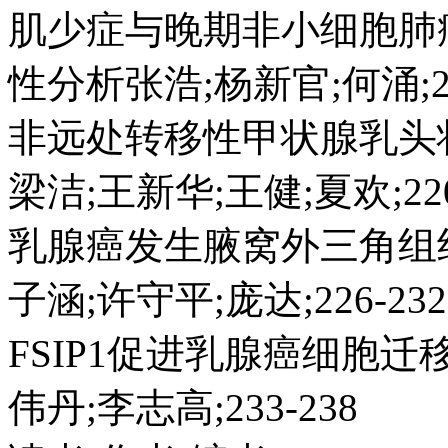
肌少症与晚期非小细胞肺
性分析张浩;杨新官;何涌;21
非远处转移性甲状腺乳头状
梁洁;王新华;王健;夏欢;220
乳腺癌发生腋窝外三角组
子涵;许守平;庞达;226-232
FSIP1促进乳腺癌细胞
伟丹;李志高;233-238