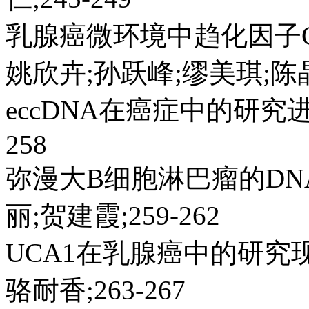
乳腺癌微环境中趋化因子C
姚欣卉;孙跃峰;缪美琪;陈晶;
eccDNA在癌症中的研究进
258
弥漫大B细胞淋巴瘤的D
丽;贺建霞;259-262
UCA1在乳腺癌中的研究
骆耐香;263-267